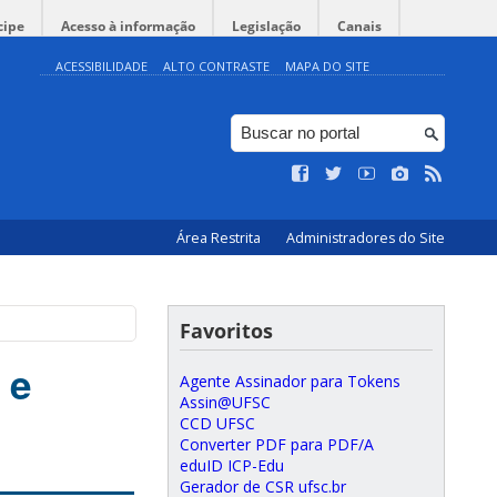
cipe
Acesso à informação
Legislação
Canais
ACESSIBILIDADE
ALTO CONTRASTE
MAPA DO SITE
Área Restrita
Administradores do Site
Favoritos
 e
Agente Assinador para Tokens
Assin@UFSC
CCD UFSC
Converter PDF para PDF/A
eduID ICP-Edu
Gerador de CSR ufsc.br