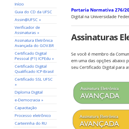
Início
Portaria Normativa 276/2
Guia do CD da UFSC
Digital na Universidade Feder
Assin@UFSC »
Verificador de
Assinaturas »
Assinaturas El
Assinatura Eletrônica
Avançada do GOV.BR
Certificado Digital
Se você é membro da Comunid
Pessoal (P1) ICPEdu »
em uma das opções abaixo p
Certificado Digital
seu Certificado Digital para 
Qualificado ICP-Brasil
Certificado SSL UFSC
»
Diploma Digital
e-Democracia »
Capacitação
Processo eletrônico
Carteirinha do RU