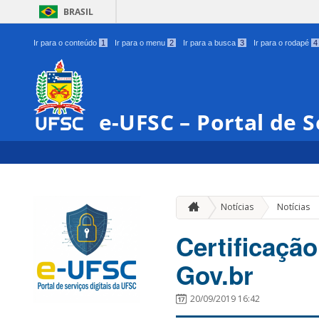
BRASIL
Ir para o conteúdo
1
Ir para o menu
2
Ir para a busca
3
Ir para o rodapé
4
e-UFSC – Portal de S
Notícias
Notícias
Certificação
Gov.br
20/09/2019 16:42