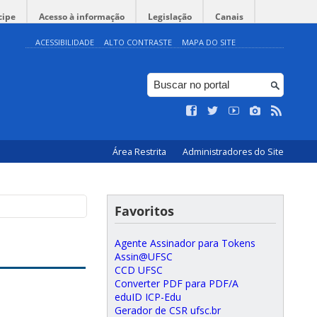
cipe
Acesso à informação
Legislação
Canais
ACESSIBILIDADE
ALTO CONTRASTE
MAPA DO SITE
Área Restrita
Administradores do Site
Favoritos
Agente Assinador para Tokens
Assin@UFSC
CCD UFSC
Converter PDF para PDF/A
eduID ICP-Edu
Gerador de CSR ufsc.br