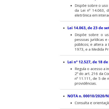
Dispõe sobre o uso d
da Lei nº 14.063, 
eletrônica em intera
Lei 14.063, de 23 de s
Dispõe sobre o us
pessoas jurídicas 
públicos; e altera 
1973, e a Medida Pr
Lei nº 12.527, de 18 d
Regula o acesso a inf
2º do art. 216 da Co
nº 11.111, de 5 de m
providências.
NOTA n. 00010/2020/N
Consulta e orientaç