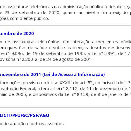
e assinaturas eletrônicas na administração pública federal e reg
de 23 de setembro de 2020, quanto ao nível mínimo exigido p
ções com o ente público.
etembro de 2020
o de assinaturas eletrônicas em interações com entes públ
e em questões de saúde e sobre as licenças desoftwaresdesenv
a Lei nº 9.096, de 19 de setembro de 1995, a Lei nº 5.991, de 
ovisória nº 2.200-2, de 24 de agosto de 2001.
e novembro de 2011 (Lei de Acesso à Informação)
ormações previsto no inciso XXXIII do art. 5º , no inciso II do § 3
nstituição Federal; altera a Lei nº 8.112, de 11 de dezembro de 
aio de 2005, e dispositivos da Lei nº 8.159, de 8 de janeiro de
LICIT/PFUFSC/PGF/AGU
ão de atuação e outros assuntos