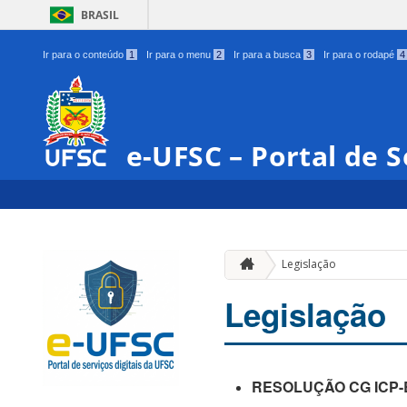
BRASIL
Ir para o conteúdo
1
Ir para o menu
2
Ir para a busca
3
Ir para o rodapé
4
e-UFSC – Portal de S
Legislação
Legislação
RESOLUÇÃO CG ICP-B