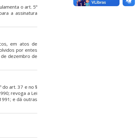
ulamenta o art. 5º
ara a assinatura
icos, em atos de
olvidos por entes
17 de dezembro de
º do art. 37 e no §
1990; revoga a Lei
 1991; e dá outras