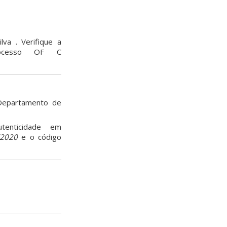
va . Verifique a
ocesso OF C
 Departamento de
tenticidade em
2020
e o código