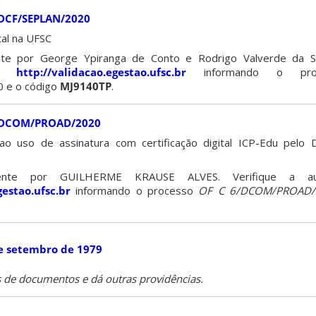
2/DCF/SEPLAN/2020
al na UFSC
nte por George Ypiranga de Conto e Rodrigo Valverde da Sil
 em
http://validacao.egestao.ufsc.br
informando o pr
 e o código
MJ9140TP
.
06/DCOM/PROAD/2020
ao uso de assinatura com certificação digital ICP-Edu pelo
lmente por GUILHERME KRAUSE ALVES. Verifique a au
gestao.ufsc.br
informando o processo
OF C 6/DCOM/PROAD/
de setembro de 1979
s de documentos e dá outras providências.