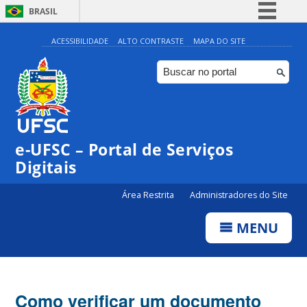
BRASIL
Simplifique!
ACESSIBILIDADE
ALTO CONTRASTE
MAPA DO SITE
Comunica BR
Participe
Acesso à informação
Legislação
e-UFSC – Portal de Serviços
Canais
Digitais
Área Restrita
Administradores do Site
MENU
Como verificar um documento