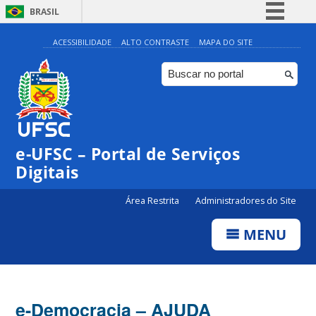
BRASIL
Simplifique!
ACESSIBILIDADE
ALTO CONTRASTE
MAPA DO SITE
Comunica BR
Participe
Acesso à informação
Legislação
e-UFSC – Portal de Serviços
Canais
Digitais
Área Restrita
Administradores do Site
MENU
e-Democracia – AJUDA