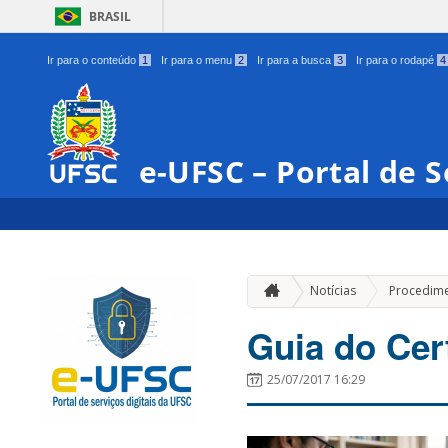
BRASIL
Ir para o conteúdo
1
Ir para o menu
2
Ir para a busca
3
Ir para o rodapé
4
e-UFSC – Portal de S
Notícias
Procedim
Guia do Cer
25/07/2017 16:29