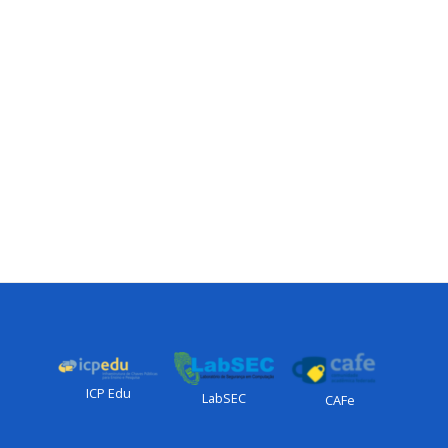
ICP Edu
LabSEC
CAFe