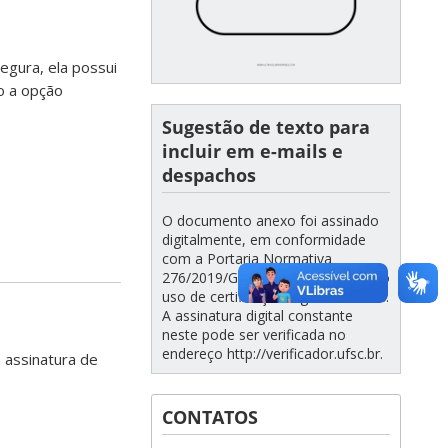
segura, ela possui
o a opção
Sugestão de texto para
incluir em e-mails e
despachos
O documento anexo foi assinado
digitalmente, em conformidade
com a Portaria Normativa
276/2019/GR/UFSC que disciplina o
uso de certificação digital na UFSC.
A assinatura digital constante
neste pode ser verificada no
endereço http://verificador.ufsc.br.
a assinatura de
CONTATOS