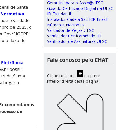
Gerar link para o Assin@UFSC
deral de Santa
Guia do Certificado Digital na UFSC
a Normativa
ID Estudantil
Instalador Cadeia SSL ICP-Brasil
dade e validade
Números Nacionais
embro de 2025, o
Validador de Peças UFSC
 SouGov/SIGEPE
Verificador Conformidade ITI
do o fluxo de
Verificador de Assinaturas UFSC
Fale conosco pelo CHAT
 Eletrônica
v.br possui
Clique no ícone
na parte
 ICPEdu é uma
inferior direita desta página
sobrigar a
Recomendamos
processo de