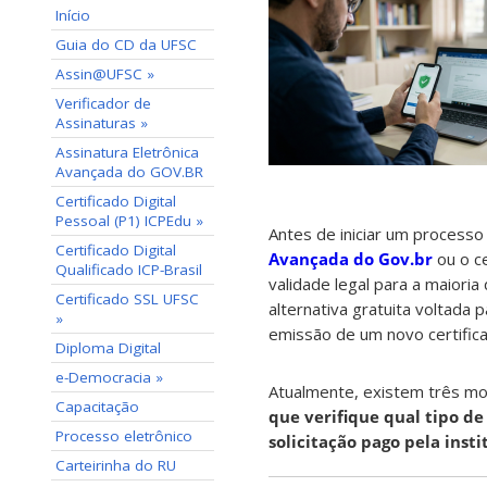
Início
Guia do CD da UFSC
Assin@UFSC »
Verificador de
Assinaturas »
Assinatura Eletrônica
Avançada do GOV.BR
Certificado Digital
Pessoal (P1) ICPEdu »
Antes de iniciar um process
Certificado Digital
Avançada do Gov.br
ou o c
Qualificado ICP-Brasil
validade legal para a maiori
Certificado SSL UFSC
alternativa gratuita voltada
»
emissão de um novo certifica
Diploma Digital
e-Democracia »
Atualmente, existem três mod
Capacitação
que verifique qual tipo de
Processo eletrônico
solicitação pago pela insti
Carteirinha do RU