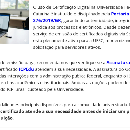
O uso de Certificação Digital na Universidade Fe
Catarina é instituído e disciplinado pela
Portari
276/2019/GR
, garantindo autenticidade, integri
jurídica aos processos eletrônicos. Desde dez
serviço de emissão de certificados digitais via
está plenamente ativo para a UFSC, modernizan
solicitação para servidores ativos.
o de emissão paga, recomendamos que verifique se a
Assinatura
ertificado
ICPEdu
atendem à sua necessidade. A assinatura do Go
a das interações com a administração pública federal, enquanto o
 para fins acadêmicos e institucionais. Ambas as opções podem de
do ICP-Brasil custeado pela Universidade.
alidades principais disponíveis para a comunidade universitária.
 certificado atende à sua necessidade antes de iniciar um 
tuição.