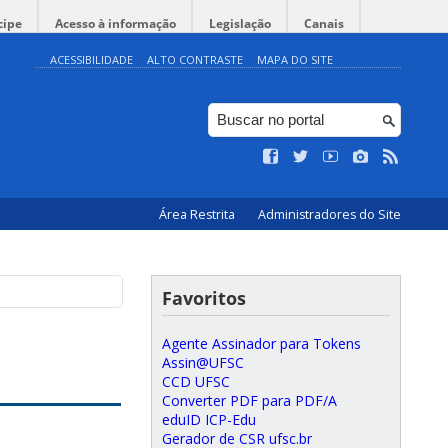
cipe
Acesso à informação
Legislação
Canais
ACESSIBILIDADE
ALTO CONTRASTE
MAPA DO SITE
Área Restrita
Administradores do Site
Favoritos
Agente Assinador para Tokens
Assin@UFSC
CCD UFSC
Converter PDF para PDF/A
eduID ICP-Edu
Gerador de CSR ufsc.br